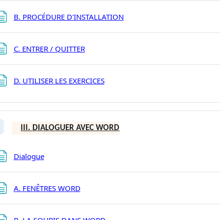
Page
B. PROCÉDURE D'INSTALLATION
Page
C. ENTRER / QUITTER
Page
D. UTILISER LES EXERCICES
III. DIALOGUER AVEC WORD
plier
Page
Dialogue
Page
A. FENÊTRES WORD
Page
B. LA SOURIS DANS WORD