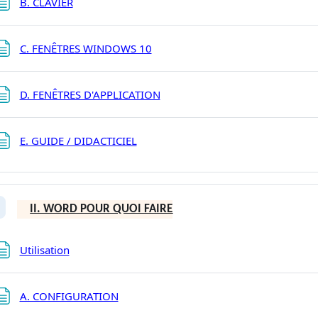
Page
B. CLAVIER
Page
C. FENÊTRES WINDOWS 10
Page
D. FENÊTRES D'APPLICATION
Page
E. GUIDE / DIDACTICIEL
II. WORD POUR QUOI FAIRE
plier
Page
Utilisation
Page
A. CONFIGURATION