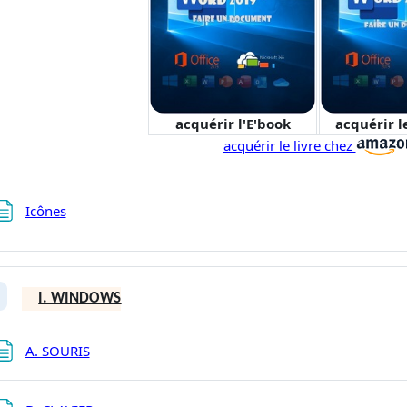
acquérir l'E'book
acquérir l
acquérir le livre chez
Page
Icônes
I. WINDOWS
plier
Page
A. SOURIS