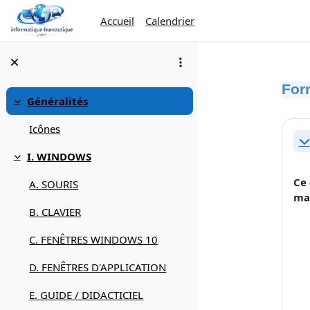
Passer au contenu principal
Accueil
Calendrier
For
Généralités
Replier
Rés
Icônes
Re
I. WINDOWS
Replier
Ce 
A. SOURIS
man
B. CLAVIER
C. FENÊTRES WINDOWS 10
D. FENÊTRES D'APPLICATION
E. GUIDE / DIDACTICIEL