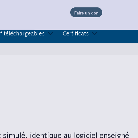
f téléchargeables
Certificats
simulé, identique au logiciel enseigné