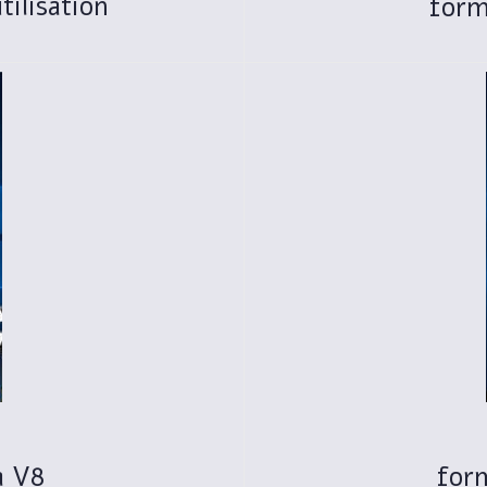
ilisation
form
a V8
for