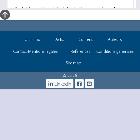
Utilisation
Achat
Contenus
Auteurs
Contact-Mentions légales
Références
Conditions générales
Site map
© 2026
Linkedin
iOs -infos@informatique-
bureautique.com