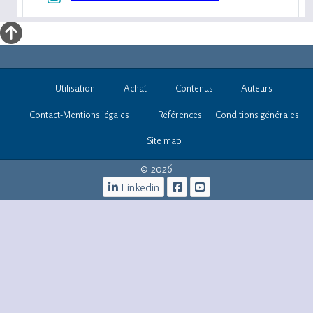
Utilisation
Achat
Contenus
Auteurs
Contact-Mentions légales
Références
Conditions générales
Site map
© 2026
Linkedin
iOs -infos@informatique-
bureautique.com