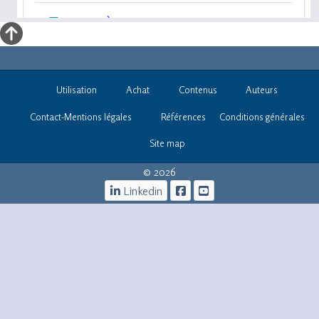
Utilisation
Achat
Contenus
Auteurs
Contact-Mentions légales
Références
Conditions générales
Site map
© 2026
Linkedin
iOs -infos@informatique-
bureautique.com