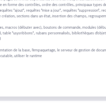
e en forme des contrôles, ordre des contrôles, principaux types d
 requêtes "ajout", requêtes "mise a jour", requêtes "suppression", r
ode création, sections dans un état, insertion des champs, regroup
rales, macros (débuter avec), boutons de commande, modules (débu
ml, table "usysribbons", rubans personnalisés, bibliothèques d'obje
l
entation de la base, l'empaquetage, le serveur de gestion de docum
table, utiliser le runtime