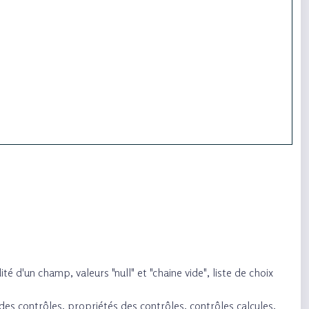
 d'un champ, valeurs "null" et "chaine vide", liste de choix
des contrôles, propriétés des contrôles, contrôles calcules,