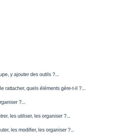
e, y ajouter des outils ?...
le rattacher, quels éléments gère-t-il ?...
rganiser ?...
er, les utiliser, les organiser ?...
ter, les modifier, les organiser ?...