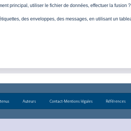
nt principal, utiliser le fichier de données, effectuer la fusion ?.
étiquettes, des enveloppes, des messages, en utilisant un table
tenus
Auteurs
Contact-Mentions légales
Références