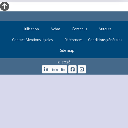
Utilisation
Achat
Contenus
Auteurs
Contact-Mentions légales
Références
Conditions générales
Site map
© 2026
Linkedin
iOs -infos@informatique-
bureautique.com
Siret 533 970 778 00015