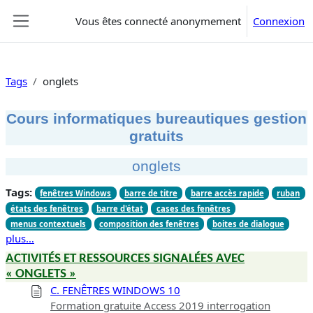
Passer au contenu principal
Vous êtes connecté anonymement
Connexion
Panneau latéral
Tags
onglets
Cours informatiques bureautiques gestion
gratuits
onglets
Tags:
fenêtres Windows
barre de titre
barre accès rapide
ruban
états des fenêtres
barre d'état
cases des fenêtres
menus contextuels
composition des fenêtres
boites de dialogue
plus…
ACTIVITÉS ET RESSOURCES SIGNALÉES AVEC
« ONGLETS »
C. FENÊTRES WINDOWS 10
Formation gratuite Access 2019 interrogation