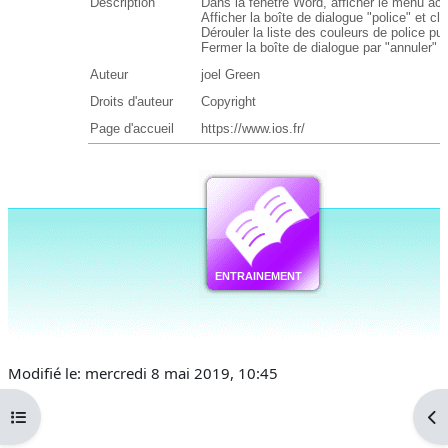
Modifié le: mercredi 8 mai 2019, 10:45
Ouvrir l’index du cours
Ouv