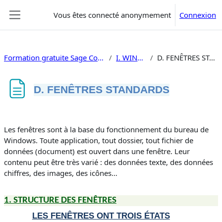
Passer au contenu principal
Vous êtes connecté anonymement
Connexion
Panneau latéral
Formation gratuite Sage Comptabilité V8
I. WINDOWS
D. FENÊTRES STANDARDS
D. FENÊTRES STANDARDS
Conditions d’achèvement
Les fenêtres sont à la base du fonctionnement du bureau de
Windows. Toute application, tout dossier, tout fichier de
données (
document
) est ouvert dans une fenêtre. Leur
contenu peut être très varié : des données texte, des données
chiffres, des images, des icônes…
1.
STRUCTURE DES FENÊTRES
LES FENÊTRES ONT TROIS ÉTATS