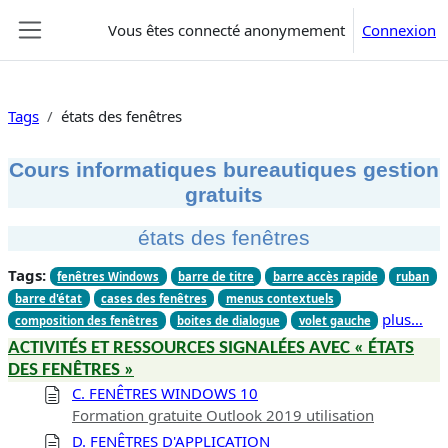
Passer au contenu principal
Vous êtes connecté anonymement
Connexion
Panneau latéral
Tags
états des fenêtres
Cours informatiques bureautiques gestion
gratuits
états des fenêtres
Tags:
fenêtres Windows
barre de titre
barre accès rapide
ruban
barre d'état
cases des fenêtres
menus contextuels
plus…
composition des fenêtres
boites de dialogue
volet gauche
ACTIVITÉS ET RESSOURCES SIGNALÉES AVEC « ÉTATS
DES FENÊTRES »
C. FENÊTRES WINDOWS 10
Formation gratuite Outlook 2019 utilisation
D. FENÊTRES D'APPLICATION