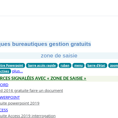
ues bureautiques gestion gratuits
zone de saisie
être Powerpoint
barre accès rapide
ruban
menu
barre d'état
zoo
plus…
actives
RCES SIGNALÉES AVEC « ZONE DE SAISIE »
WORD
d 2016 gratuite faire un document
OWERPOINT
tuite powerpoint 2019
CESS
uite Access 2019 interrogation