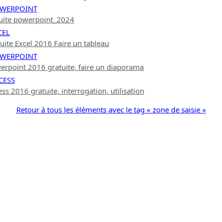
OWERPOINT
tuite powerpoint_2024
CEL
uite Excel 2016 Faire un tableau
OWERPOINT
rpoint 2016 gratuite, faire un diaporama
CESS
s 2016 gratuite, interrogation, utilisation
Retour à tous les éléments avec le tag « zone de saisie »