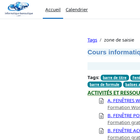
Passer au contenu principal
Accueil
Calendrier
Tags
zone de saisie
Cours informatiq
Tags:
barre de titre
Fen
barre de formule
balises 
ACTIVITÉS ET RESSOU
A. FENÊTRES 
Formation Wor
B. FENÊTRE P
Formation gra
B. FENÊTRE AC
Formation grat