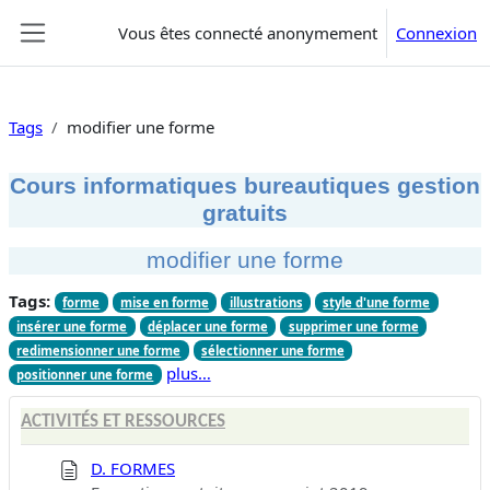
Passer au contenu principal
Vous êtes connecté anonymement
Connexion
Panneau latéral
Tags
modifier une forme
Cours informatiques bureautiques gestion
gratuits
modifier une forme
Tags:
forme
mise en forme
illustrations
style d'une forme
insérer une forme
déplacer une forme
supprimer une forme
redimensionner une forme
sélectionner une forme
plus…
positionner une forme
ACTIVITÉS ET RESSOURCES
D. FORMES