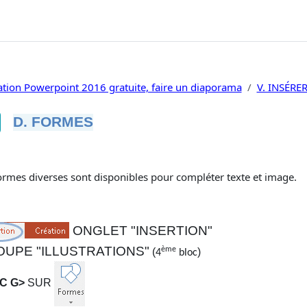
tion Powerpoint 2016 gratuite, faire un diaporama
V. INSÉRE
D. FORMES
ditions d’achèvement
ormes diverses sont disponibles pour compléter texte et image.
ONGLET "INSERTION"
UPE "ILLUSTRATIONS"
ème
(
)
4
bloc
IC G>
SUR