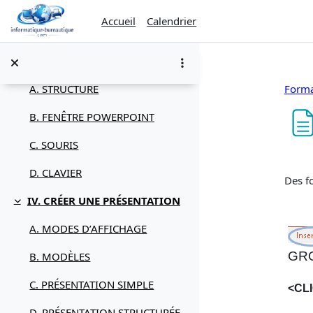
D. EXERCICES
Passer au contenu principal
Accueil
Calendrier
III. DIALOGUER AVEC POWERPOINT
Replier
Dialogue
Forma
A. STRUCTURE
B. FENÊTRE POWERPOINT
C. SOURIS
Con
D. CLAVIER
Des f
IV. CRÉER UNE PRÉSENTATION
Replier
A. MODES D’AFFICHAGE
GRO
B. MODÈLES
C. PRÉSENTATION SIMPLE
<CL
D. PRÉSENTATION STRUCTURÉE