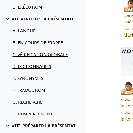
D. EXÉCUTION
Dans
VII. VERIFIER LA PRÉSENTATION
Replier
insér
Les 
A. LANGUE
Mani
B. EN COURS DE FRAPPE
C. VÉRIFICATION GLOBALE
D. DICTIONNAIRES
E. SYNONYMES
F. TRADUCTION
<clic 
G. RECHERCHE
la fer
<clic 
H. REMPLACEMENT
la fer
VIII. PRÉPARER LA PRÉSENTATION
Replier