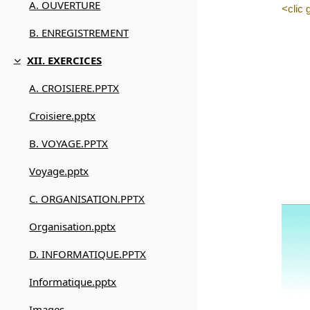
A. OUVERTURE
<clic 
B. ENREGISTREMENT
XII. EXERCICES
Replier
A. CROISIERE.PPTX
Croisiere.pptx
B. VOYAGE.PPTX
Voyage.pptx
C. ORGANISATION.PPTX
Organisation.pptx
D. INFORMATIQUE.PPTX
Informatique.pptx
Images