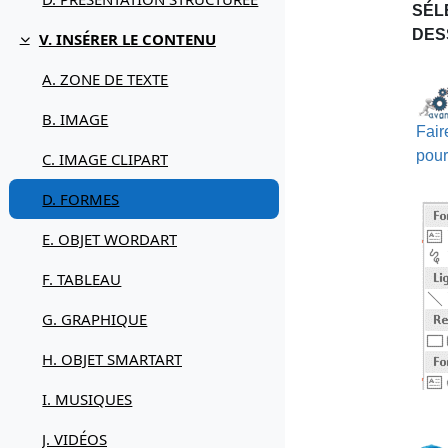
SÉL
DES
V. INSÉRER LE CONTENU
Replier
A. ZONE DE TEXTE
B. IMAGE
Fair
pour
C. IMAGE CLIPART
D. FORMES
E. OBJET WORDART
F. TABLEAU
G. GRAPHIQUE
H. OBJET SMARTART
I. MUSIQUES
J. VIDÉOS