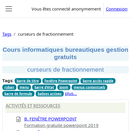
Passer au contenu principal
Vous êtes connecté anonymement
Connexion
Panneau latéral
Tags
curseurs de fractionnement
Cours informatiques bureautiques gestion
gratuits
curseurs de fractionnement
Tags:
barre de titre
Fenêtre Powerpoint
barre accès rapide
ruban
menu
barre d'état
zoom
menus contextuels
plus…
barre de formule
balises actives
ACTIVITÉS ET RESSOURCES
B. FENÊTRE POWERPOINT
Formation gratuite powerpoint 2019