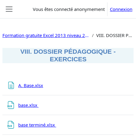
Passer au contenu principal
Vous êtes connecté anonymement
Connexion
Panneau latéral
Formation gratuite Excel 2013 niveau 2 tableaux croisés traitement de données, macros, vba
VIII. DOSSIER PÉDAGOGIQUE - EXERCICES
VIII. DOSSIER PÉDAGOGIQUE -
EXERCICES
Résumé de section
Page
A. Base.xlsx
Fichier
base.xlsx
Fichier
base terminé.xlsx