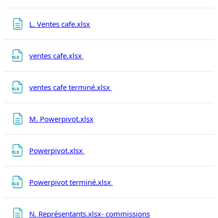
Page
L. Ventes cafe.xlsx
Fichier
ventes cafe.xlsx
Fichier
ventes cafe terminé.xlsx
Page
M. Powerpivot.xlsx
Fichier
Powerpivot.xlsx
Fichier
Powerpivot terminé.xlsx
Page
N. Représentants.xlsx- commissions