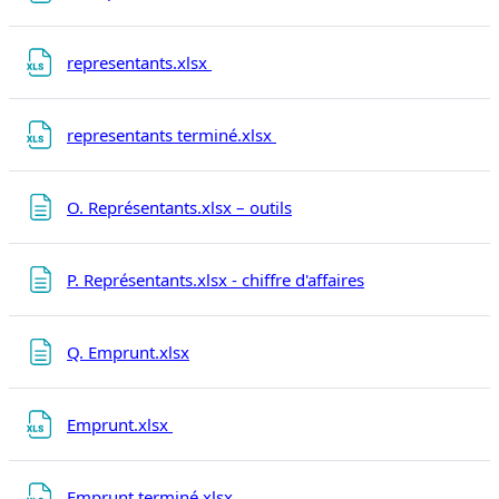
Fichier
representants.xlsx
Fichier
representants terminé.xlsx
Page
O. Représentants.xlsx – outils
Page
P. Représentants.xlsx - chiffre d'affaires
Page
Q. Emprunt.xlsx
Fichier
Emprunt.xlsx
Fichier
Emprunt terminé.xlsx