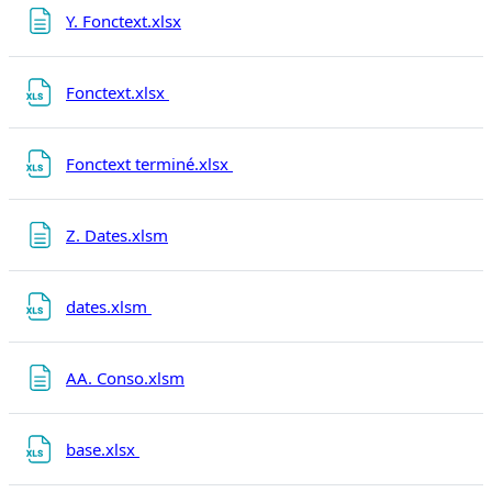
Page
Y. Fonctext.xlsx
Fichier
Fonctext.xlsx
Fichier
Fonctext terminé.xlsx
Page
Z. Dates.xlsm
Fichier
dates.xlsm
Page
AA. Conso.xlsm
Fichier
base.xlsx