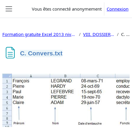
Passer au contenu principal
Vous êtes connecté anonymement
Connexion
Panneau latéral
Formation gratuite Excel 2013 niveau 2 tableaux croisés traitement de données, macros, vba
VIII. DOSSIER PÉDAGOGIQUE - EXERCICES
C. Convers.txt
C. Convers.txt
Conditions d’achèvement