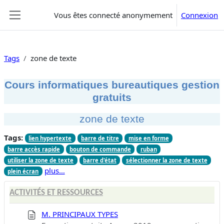
Passer au contenu principal
Vous êtes connecté anonymement
Connexion
Panneau latéral
Tags
zone de texte
Cours informatiques bureautiques gestion
gratuits
zone de texte
Tags:
lien hypertexte
barre de titre
mise en forme
barre accès rapide
bouton de commande
ruban
utiliser la zone de texte
barre d'état
sélectionner la zone de texte
plus…
plein écran
ACTIVITÉS ET RESSOURCES
M. PRINCIPAUX TYPES