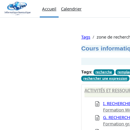
Passer au contenu principal
Accueil
Calendrier
Tags
zone de recherc
Cours informatiq
Tags:
recherche
rempla
rechercher une expression
ACTIVITÉS ET RESSOU
I. RECHERCH
Formation Wo
G. RECHERCH
Formation gr