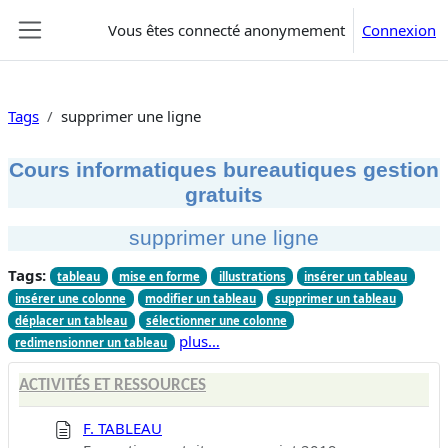
Passer au contenu principal
Vous êtes connecté anonymement
Connexion
Panneau latéral
Tags
supprimer une ligne
Cours informatiques bureautiques gestion
gratuits
supprimer une ligne
Tags:
tableau
mise en forme
illustrations
insérer un tableau
insérer une colonne
modifier un tableau
supprimer un tableau
déplacer un tableau
sélectionner une colonne
plus…
redimensionner un tableau
ACTIVITÉS ET RESSOURCES
F. TABLEAU