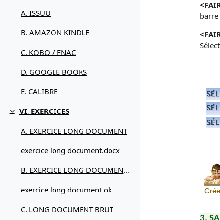
<
FAIR
A. ISSUU
barre 
B. AMAZON KINDLE
<
FAIR
Sélect
C. KOBO / FNAC
D. GOOGLE BOOKS
E. CALIBRE
VI. EXERCICES
Replier
A. EXERCICE LONG DOCUMENT
exercice long document.docx
B. EXERCICE LONG DOCUMENT OK
exercice long document ok
Crée
C. LONG DOCUMENT BRUT
3. SA