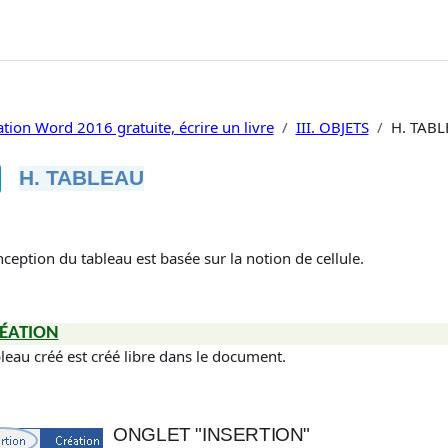
tion Word 2016 gratuite, écrire un livre
III. OBJETS
H. TAB
H. TABLEAU
ditions d’achèvement
ception du tableau est basée sur la notion de cellule.
RÉATION
leau créé est créé libre dans le document.
ONGLET "INSERTION"