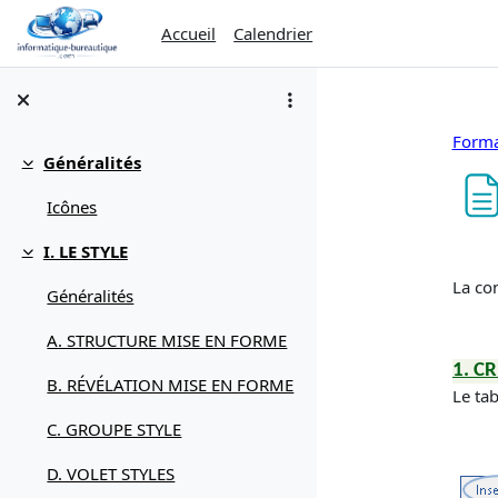
Passer au contenu principal
Accueil
Calendrier
Forma
Généralités
Replier
Icônes
Con
I. LE STYLE
Replier
La con
Généralités
A. STRUCTURE MISE EN FORME
1. C
B. RÉVÉLATION MISE EN FORME
Le tab
C. GROUPE STYLE
D. VOLET STYLES