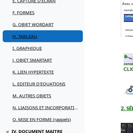
E. CAPTURE D'ECRAN
F. FORMES
G. OBJET WORDART
H. TABLEAU
I. GRAPHIQUE
J. OBJET SMARTART
CLI
K. LIEN HYPERTEXTE
L. EDITEUR D'EQUATIONS
M. AUTRES OBJETS
N. LIAISONS ET INCORPORATIONS
2. S
O. MISE EN FORME (rappels)
IV. DOCUMENT MAITRE