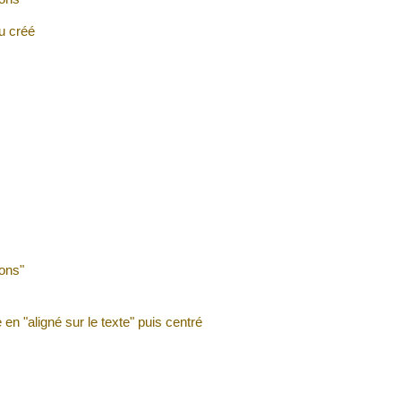
u créé
ions"
 en "aligné sur le texte" puis centré