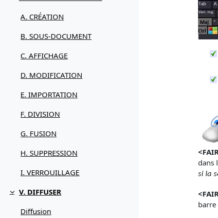
Replier
A. CRÉATION
B. SOUS-DOCUMENT
C. AFFICHAGE
D. MODIFICATION
E. IMPORTATION
F. DIVISION
G. FUSION
<
FAIR
H. SUPPRESSION
dans l
I. VERROUILLAGE
si la 
V. DIFFUSER
<
FAIR
Replier
barre 
Diffusion