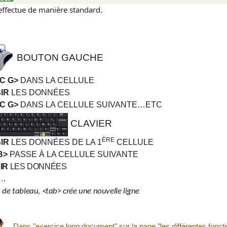
'effectue de manière standard.
BOUTON GAUCHE
IC G>
DANS LA CELLULE
SIR
LES DONNÉES
IC G>
DANS LA CELLULE SUIVANTE…ETC
CLAVIER
ÈRE
SIR
LES DONNÉES DE LA 1
CELLULE
B>
PASSE À LA CELLULE SUIVANTE
IR
LES DONNÉES
…
n de tableau, <tab> crée une nouvelle ligne
Dans "exercice long document" sur la page "les différentes fonct