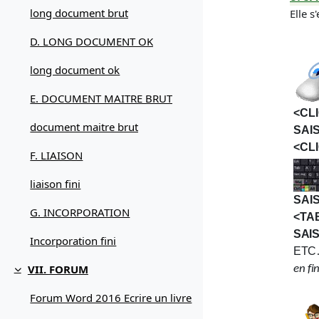
long document brut
Elle s
D. LONG DOCUMENT OK
long document ok
E. DOCUMENT MAITRE BRUT
<CL
document maitre brut
SAI
<CL
F. LIAISON
liaison fini
SAI
G. INCORPORATION
<TA
SAIS
Incorporation fini
ETC
VII. FORUM
en fi
Replier
Forum Word 2016 Ecrire un livre