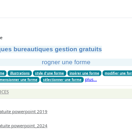
me
ues bureautiques gestion gratuits
rogner une forme
rme
illustrations
style d'une forme
insérer une forme
modifier une fo
plus…
imensionner une forme
sélectionner une forme
RCES
atuite powerpoint 2019
atuite powerpoint_2024