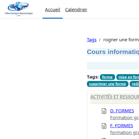
Passer au contenu principal
Accueil
Calendrier
Tags
rogner une for
Cours informatiq
Tags:
forme
mise en fo
supprimer une forme
red
ACTIVITÉS ET RESSOU
D. FORMES
Formation gr
F. FORMES
formation gr