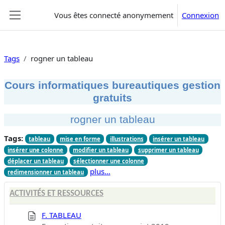
Passer au contenu principal
Vous êtes connecté anonymement
Connexion
Panneau latéral
Tags
rogner un tableau
Cours informatiques bureautiques gestion
gratuits
rogner un tableau
Tags:
tableau
mise en forme
illustrations
insérer un tableau
insérer une colonne
modifier un tableau
supprimer un tableau
déplacer un tableau
sélectionner une colonne
plus…
redimensionner un tableau
ACTIVITÉS ET RESSOURCES
F. TABLEAU