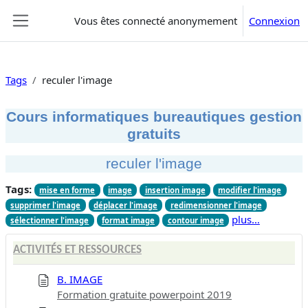
Passer au contenu principal
Vous êtes connecté anonymement
Connexion
Panneau latéral
Tags
reculer l'image
Cours informatiques bureautiques gestion
gratuits
reculer l'image
Tags:
mise en forme
image
insertion image
modifier l'image
supprimer l'image
déplacer l'image
redimensionner l'image
plus…
sélectionner l'image
format image
contour image
ACTIVITÉS ET RESSOURCES
B. IMAGE
Formation gratuite powerpoint 2019