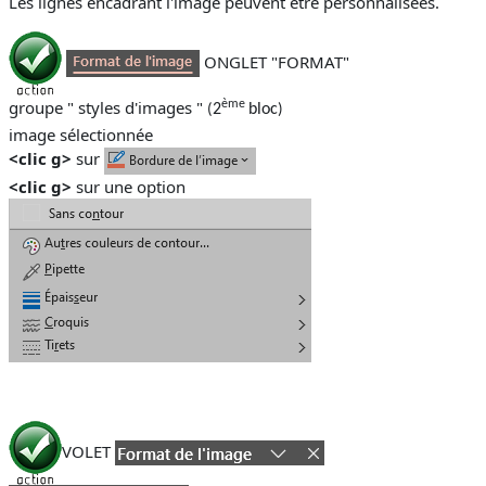
Les lignes encadrant l'image peuvent être personnalisées.
ONGLET "FORMAT"
groupe " styles d'images "
ème
2
bloc
(
)
image sélectionnée
<clic g>
sur
<clic g>
sur une option
VOLET