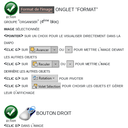
ONGLET "FORMAT"
ème
groupe "organiser"
(
4
bloc
)
image
sélectionnée
<pointer>
sur un choix pour le visualiser directement dans la
diapo
<clic g>
sur
ou
pour mettre l'image devant
les autres objets
<clic g>
sur
ou
pour
mettre l'image
derrière les autres objets
<clic g>
sur
pour pivoter
<clic g>
sur
pour choisir les objets et gérer
leur d'affichage
BOUTON DROIT
<clic d>
dans l'image