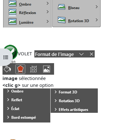
VOLET
Ouvrir l’index du cours
image
sélectionnée
<clic g>
sur une option