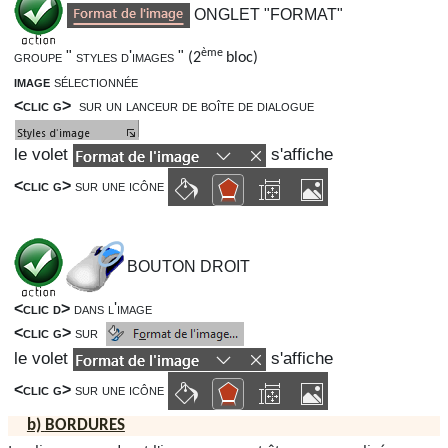
ONGLET "FORMAT"
ème
groupe " styles d'images "
(
2
bloc
)
image
sélectionnée
<clic g>
sur un lanceur de boîte de dialogue
le volet
s'affiche
<clic g>
sur une icône
BOUTON DROIT
<clic d>
dans l'image
<clic g>
sur
le volet
s'affiche
<clic g>
sur une icône
b)
BORDURES