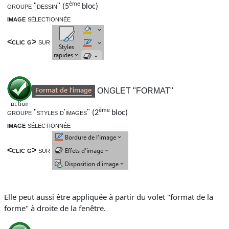
ème
groupe "dessin"
(
5
bloc
)
image
sélectionnée
<clic g>
sur
ONGLET "FORMAT"
ème
groupe "styles d'images"
(
2
bloc
)
image
sélectionnée
<clic g>
sur
Elle peut aussi être appliquée à partir du volet "format de la
forme" à droite de la fenêtre.