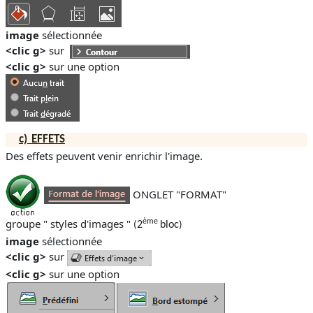
image
sélectionnée
<clic g>
sur
<clic g>
sur une option
c)
EFFETS
Des effets peuvent venir enrichir l'image.
ONGLET "FORMAT"
groupe " styles d'images "
ème
2
bloc
(
)
image
sélectionnée
<clic g>
sur
<clic g>
sur une option