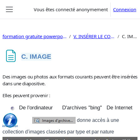
Passer au contenu principal
Vous êtes connecté anonymement
Connexion
Panneau latéral
formation gratuite powerpoint_2024
V. INSÉRER LE CONTENU
C. IMAGE
C. IMAGE
Conditions d’achèvement
Des images ou photos aux formats courants peuvent être insérées
dans une diapositive.
Elles peuvent provenir :
De l'ordinateur D'archives "bing" De Internet
donne accès à une
collection d'images classées par type et par nature