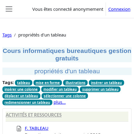
Passer au contenu principal
Vous êtes connecté anonymement
Connexion
Panneau latéral
Tags
propriétés d'un tableau
Cours informatiques bureautiques gestion
gratuits
propriétés d'un tableau
Tags:
tableau
mise en forme
illustrations
insérer un tableau
insérer une colonne
modifier un tableau
supprimer un tableau
déplacer un tableau
sélectionner une colonne
plus…
redimensionner un tableau
ACTIVITÉS ET RESSOURCES
F. TABLEAU