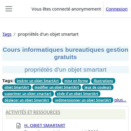
Passer au contenu principal
Vous êtes connecté anonymement
Connexion
Panneau latéral
Tags
propriétés d'un objet smartart
Cours informatiques bureautiques gestion
gratuits
propriétés d'un objet smartart
Tags:
insérer un objet SmartArt
mise en forme
illustrations
objet SmartArt
modifier un objet SmartArt
jeux de couleurs
supprimer un objet smartart
style d'un objet SmartArt
plus…
déplacer un objet SmartArt
redimensionner un objet SmartArt
ACTIVITÉS ET RESSOURCES
H. OBJET SMARTART