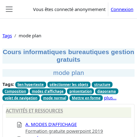
Passer au contenu principal
Vous êtes connecté anonymement
Connexion
Panneau latéral
Tags
mode plan
Cours informatiques bureautiques gestion
gratuits
mode plan
Tags:
lien hypertexte
sélectionner les objets
structure
Composition
modes d'affichage
présentation
diaporama
plus…
volet de navigation
mode normal
Mettre en forme
ACTIVITÉS ET RESSOURCES
A. MODES D’AFFICHAGE
Formation gratuite powerpoint 2019