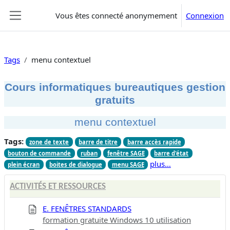
Passer au contenu principal
Vous êtes connecté anonymement
Connexion
Panneau latéral
Tags
menu contextuel
Cours informatiques bureautiques gestion
gratuits
menu contextuel
Tags:
zone de texte
barre de titre
barre accès rapide
bouton de commande
ruban
fenêtre SAGE
barre d'état
plus…
plein écran
boites de dialogue
menu SAGE
ACTIVITÉS ET RESSOURCES
E. FENÊTRES STANDARDS
formation gratuite Windows 10 utilisation