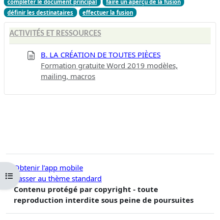
compléter le document principal
faire un aperçu de la fusion
définir les destinataires
effectuer la fusion
ACTIVITÉS ET RESSOURCES
B. LA CRÉATION DE TOUTES PIÈCES
Formation gratuite Word 2019 modèles,
mailing, macros
Obtenir l’app mobile
Ouvrir l’index du cours
Passer au thème standard
Contenu protégé par copyright - toute
reproduction interdite sous peine de poursuites