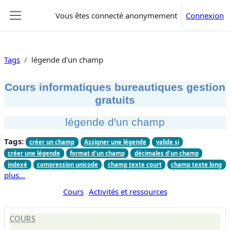
Passer au contenu principal
Vous êtes connecté anonymement
Connexion
Panneau latéral
Tags
légende d'un champ
Cours informatiques bureautiques gestion
gratuits
légende d'un champ
Tags:
créer un champ
Assigner une légende
valide si
créer une légende
format d'un champ
décimales d'un champ
indexé
compression unicode
champ texte court
champ texte long
plus…
Cours
Activités et ressources
COURS