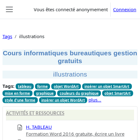
Passer au contenu principal
Vous êtes connecté anonymement
Connexion
Panneau latéral
Tags
illustrations
Cours informatiques bureautiques gestion
gratuits
illustrations
Tags:
tableau
forme
objet WordArt
insérer un objet SmartArt
mise en forme
graphique
couleurs du graphique
objet SmartArt
plus…
style d'une forme
insérer un objet WordArt
ACTIVITÉS ET RESSOURCES
H. TABLEAU
Formation Word 2016 gratuite, écrire un livre