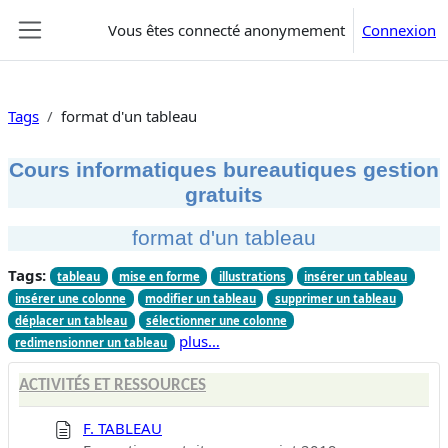
Passer au contenu principal
Vous êtes connecté anonymement
Connexion
Panneau latéral
Tags
format d'un tableau
Cours informatiques bureautiques gestion
gratuits
format d'un tableau
Tags:
tableau
mise en forme
illustrations
insérer un tableau
insérer une colonne
modifier un tableau
supprimer un tableau
déplacer un tableau
sélectionner une colonne
plus…
redimensionner un tableau
ACTIVITÉS ET RESSOURCES
F. TABLEAU