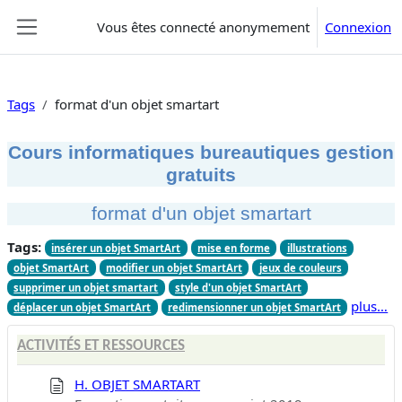
Passer au contenu principal
Vous êtes connecté anonymement
Connexion
Panneau latéral
Tags
format d'un objet smartart
Cours informatiques bureautiques gestion
gratuits
format d'un objet smartart
Tags:
insérer un objet SmartArt
mise en forme
illustrations
objet SmartArt
modifier un objet SmartArt
jeux de couleurs
supprimer un objet smartart
style d'un objet SmartArt
plus…
déplacer un objet SmartArt
redimensionner un objet SmartArt
ACTIVITÉS ET RESSOURCES
H. OBJET SMARTART