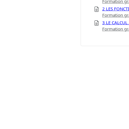
Formation gra
2 LES FONCT
Formation gra
3 LE CALCU
Formation gra