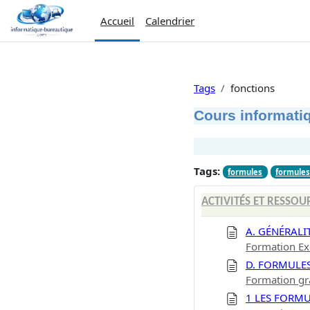
Passer au contenu principal
Accueil
Calendrier
Tags
fonctions
Cours informatiq
Tags:
formules
formules
ACTIVITÉS ET RESSOU
A. GÉNÉRALI
Formation Exc
D. FORMULES
Formation gra
1 LES FORM