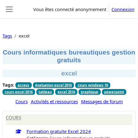
Passer au contenu principal
Vous êtes connecté anonymement
Connexion
Panneau latéral
Tags
excel
Cours informatiques bureautiques gestion
gratuits
excel
Tags:
access
évaluation excel 2016
cours windows 10
cours excel 2016
tableau
excel 2016
graphique
powerpoint
Cours
Activités et ressources
Messages de forum
COURS
Formation gratuite Excel 2024
Catégorie:
Cours informatiques gratuits