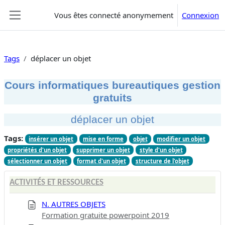
Passer au contenu principal
Vous êtes connecté anonymement
Connexion
Panneau latéral
Tags
déplacer un objet
Cours informatiques bureautiques gestion
gratuits
déplacer un objet
Tags:
insérer un objet
mise en forme
objet
modifier un objet
propriétés d'un objet
supprimer un objet
style d'un objet
sélectionner un objet
format d'un objet
structure de l'objet
ACTIVITÉS ET RESSOURCES
N. AUTRES OBJETS
Formation gratuite powerpoint 2019