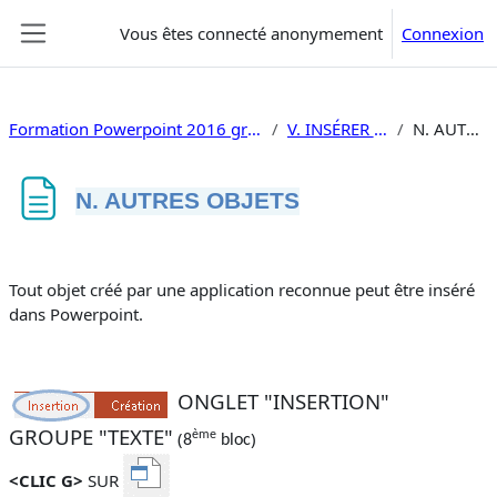
Passer au contenu principal
Vous êtes connecté anonymement
Connexion
Panneau latéral
Formation Powerpoint 2016 gratuite, faire un diaporama
V. INSÉRER LE CONTENU
N. AUTRES OBJETS
N. AUTRES OBJETS
Conditions d’achèvement
Tout objet créé par une application reconnue peut être inséré
dans Powerpoint.
ONGLET "INSERTION"
GROUPE "TEXTE"
(
)
ème
8
bloc
<CLIC G>
SUR