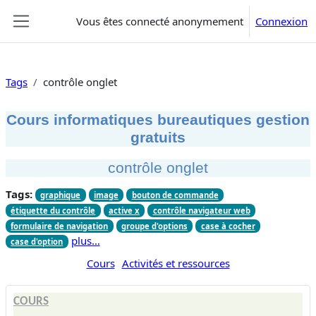
Passer au contenu principal
Vous êtes connecté anonymement
Connexion
Panneau latéral
Tags
contrôle onglet
Cours informatiques bureautiques gestion
gratuits
contrôle onglet
Tags:
graphique
image
bouton de commande
étiquette du contrôle
active x
contrôle navigateur web
formulaire de navigation
groupe d'options
case à cocher
plus…
case d'option
Cours
Activités et ressources
COURS