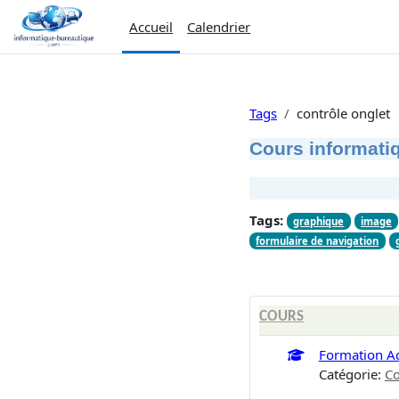
Passer au contenu principal
Accueil
Calendrier
Tags
contrôle onglet
Cours informatiq
Tags:
graphique
image
formulaire de navigation
COURS
Formation A
Catégorie:
Co