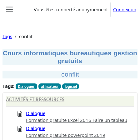
Passer au contenu principal
Vous êtes connecté anonymement
Connexion
Panneau latéral
Tags
conflit
Cours informatiques bureautiques gestion
gratuits
conflit
Tags:
Dialoguer
utilisateur
logiciel
ACTIVITÉS ET RESSOURCES
Dialogue
Formation gratuite Excel 2016 Faire un tableau
Dialogue
Formation gratuite powerpoint 2019