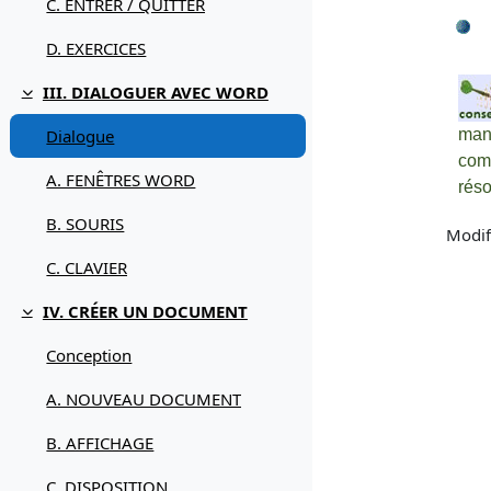
C. ENTRER / QUITTER
D. EXERCICES
III. DIALOGUER AVEC WORD
Replier
mani
Dialogue
comp
A. FENÊTRES WORD
rés
B. SOURIS
Modif
C. CLAVIER
IV. CRÉER UN DOCUMENT
Replier
Conception
A. NOUVEAU DOCUMENT
B. AFFICHAGE
C. DISPOSITION