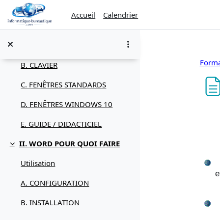
Passer au contenu principal
Icônes
Accueil
Calendrier
I. WINDOWS
Replier
A. SOURIS
Forma
B. CLAVIER
C. FENÊTRES STANDARDS
D. FENÊTRES WINDOWS 10
Con
E. GUIDE / DIDACTICIEL
II. WORD POUR QUOI FAIRE
Replier
Utilisation
e
A. CONFIGURATION
B. INSTALLATION