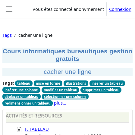
Passer au contenu principal
Vous êtes connecté anonymement
Connexion
Panneau latéral
Tags
cacher une ligne
Cours informatiques bureautiques gestion
gratuits
cacher une ligne
Tags:
tableau
mise en forme
illustrations
insérer un tableau
insérer une colonne
modifier un tableau
supprimer un tableau
déplacer un tableau
sélectionner une colonne
plus…
redimensionner un tableau
ACTIVITÉS ET RESSOURCES
F. TABLEAU