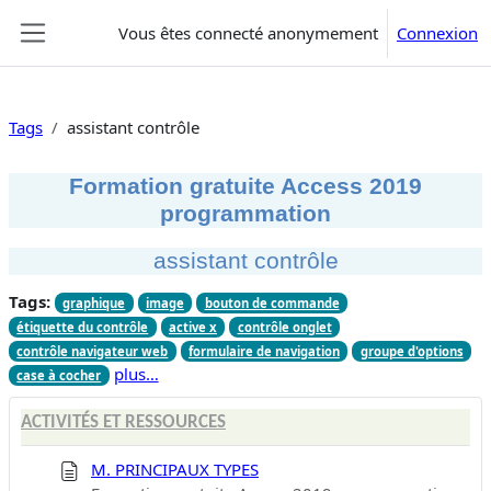
Passer au contenu principal
Vous êtes connecté anonymement
Connexion
Panneau latéral
Tags
assistant contrôle
Formation gratuite Access 2019
programmation
assistant contrôle
Tags:
graphique
image
bouton de commande
étiquette du contrôle
active x
contrôle onglet
contrôle navigateur web
formulaire de navigation
groupe d'options
plus…
case à cocher
ACTIVITÉS ET RESSOURCES
M. PRINCIPAUX TYPES