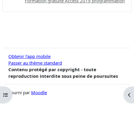
Formation gratuite Access 2019 programmation
Obtenir l’app mobile
Passer au thème standard
Contenu protégé par copyright - toute
reproduction interdite sous peine de poursuites
Fourni par
Moodle
Ouvrir l’index du cours
Ouv