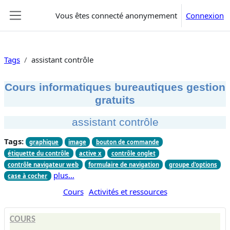
Passer au contenu principal
Vous êtes connecté anonymement
Connexion
Panneau latéral
Tags
assistant contrôle
Cours informatiques bureautiques gestion
gratuits
assistant contrôle
Tags:
graphique
image
bouton de commande
étiquette du contrôle
active x
contrôle onglet
contrôle navigateur web
formulaire de navigation
groupe d'options
plus…
case à cocher
Cours
Activités et ressources
COURS