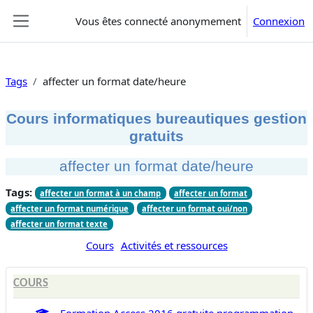
Passer au contenu principal
Vous êtes connecté anonymement
Connexion
Panneau latéral
Tags
affecter un format date/heure
Cours informatiques bureautiques gestion
gratuits
affecter un format date/heure
Tags:
affecter un format à un champ
affecter un format
affecter un format numérique
affecter un format oui/non
affecter un format texte
Cours
Activités et ressources
COURS
Formation Access 2016 gratuite programmation