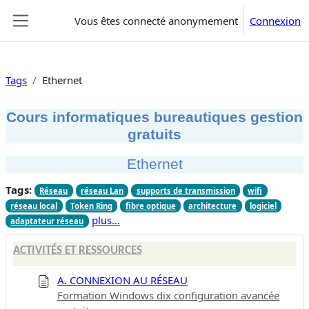
Passer au contenu principal
Vous êtes connecté anonymement
Connexion
Panneau latéral
Tags
Ethernet
Cours informatiques bureautiques gestion
gratuits
Ethernet
Tags:
Réseau
réseau Lan
supports de transmission
wifi
réseau local
Token Ring
fibre optique
architecture
logiciel
plus…
adaptateur réseau
ACTIVITÉS ET RESSOURCES
A. CONNEXION AU RÉSEAU
Formation Windows dix configuration avancée