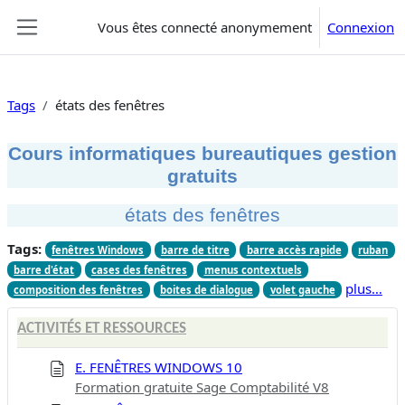
Passer au contenu principal
Vous êtes connecté anonymement
Connexion
Panneau latéral
Tags
états des fenêtres
Cours informatiques bureautiques gestion
gratuits
états des fenêtres
Tags:
fenêtres Windows
barre de titre
barre accès rapide
ruban
barre d'état
cases des fenêtres
menus contextuels
plus…
composition des fenêtres
boites de dialogue
volet gauche
ACTIVITÉS ET RESSOURCES
E. FENÊTRES WINDOWS 10
Formation gratuite Sage Comptabilité V8