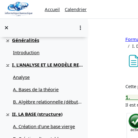
Passer au contenu principal
Accueil
Calendrier
Forma
Généralités
Replier
I.
Introduction
I. L'ANALYSE ET LE MODÈLE RELATIONNEL
Replier
Con
Analyse
Cette
A. Bases de la théorie
1.
B. Algèbre relationnelle (débuter avec)
Il est
II. LA BASE (structure)
Replier
A. Création d'une base vierge