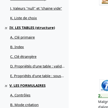
J. Valeurs "null" et "chaine vide"
K. Liste de choix
IV. LES TABLES (structure)
Replier
A. Clé primaire
B. Index
C. Clé étrangère
D. Propriétés d'une table : validation
E. Propriétés d'une table : sous-feuille
V. LES FORMULAIRES
Replier
A. Contrôles
2.
Malgré
B. Mode création
d'ali