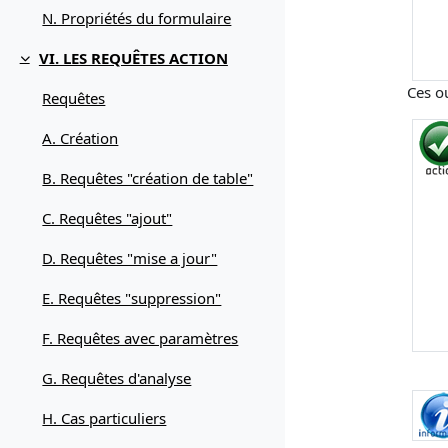
N. Propriétés du formulaire
VI. LES REQUÊTES ACTION
Replier
Ces ou
Requêtes
A. Création
B. Requêtes "création de table"
C. Requêtes "ajout"
D. Requêtes "mise a jour"
E. Requêtes "suppression"
F. Requêtes avec paramètres
G. Requêtes d'analyse
H. Cas particuliers