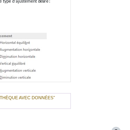
le type d'ajustement
désiré :
OTHÈQUE AVEC DONNÉES
"