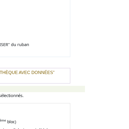
ISER
" du ruban
OTHÈQUE AVEC DONNÉES
"
sélectionnés.
"
ème
)
bloc