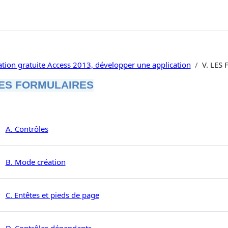
tion gratuite Access 2013, développer une application
V. LES
LES FORMULAIRES
umé de section
Page
A. Contrôles
Page
B. Mode création
C. Entêtes et pieds de page
Page