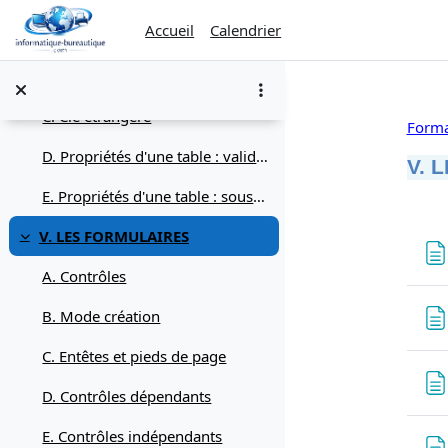
Replier
Passer au contenu principal
Accueil
Calendrier
A. Clé primaire
B. Index
C. Clé étrangère
Forma
D. Propriétés d'une table : validation
V. 
E. Propriétés d'une table : sous-feuille
Rés
V. LES FORMULAIRES
Replier
A. Contrôles
B. Mode création
C. Entêtes et pieds de page
D. Contrôles dépendants
E. Contrôles indépendants