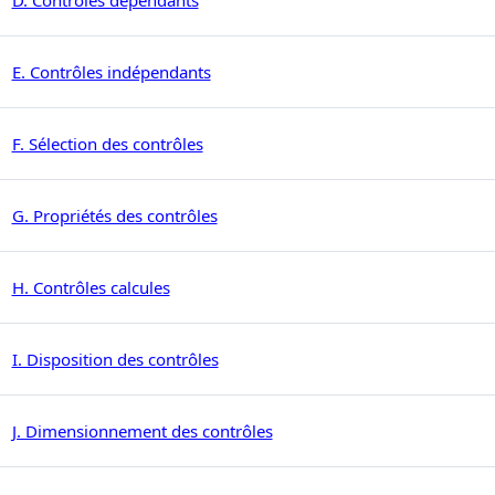
D. Contrôles dépendants
Page
E. Contrôles indépendants
Page
F. Sélection des contrôles
Page
G. Propriétés des contrôles
Page
H. Contrôles calcules
Page
I. Disposition des contrôles
Page
J. Dimensionnement des contrôles